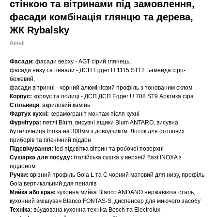
стінкою та вітринами під замовлення,
фасади комбінація глянцю та дерева,
ЖК Rybalsky
Ameli
Фасади:
фасади верху - AGT сірий глянець,
фасади низу та пенали - ДСП Egger H 1115 ST12 Баменда сіро-
бежевий,
фасади вітринні - чорний алюмінієвий профіль з тонованим склом
Корпус:
корпус та полиці - ДСП ДСП Egger U 788 ST9 Арктика сіра
Стільниця
: акриловий камінь
Фартух кухні:
керамограніт монтаж після кухні
Фурнітура:
петлі Blum, висувні ящики Blum ANTARO, висувна
бутилочниця Inoxa на 300мм з доводчиком. Лоток для столових
приборів та гігієнічний піддон
Підсвічування:
led підсвітка вітрин та робочої поверхні
Сушарка для посуду:
італійська сушка у верхній базі INOXA з
піддоном
Ручки:
врізний профіль Gola L та С чорний матовий для низу, профіль
Gola вертикальний для пеналів
Мийка або кран:
кухонна мийка Blanco ANDANO нержавіюча сталь,
кухонний змішувач Blanco FONTAS-S, диспенсер для миючого засобу
Техніка
: вбудована кухонна техніка Bosch та Electrolux