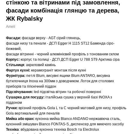
стінкою та вітринами під замовлення,
фасади комбінація глянцю та дерева,
ЖК Rybalsky
Ameli
Фасади:
фасади верху - AGT сірий глянець,
фасади низу та пенали - ДСП Egger H 1115 ST12 Баменда сіро-
бежевий,
фасади вітринні - чорний алюмінієвий профіль з тонованим склом
Корпус:
корпус та полиці - ДСП ДСП Egger U 788 ST9 Арктика сіра
Стільниця
: акриловий камінь
Фартух кухні:
керамограніт монтаж після кухні
Фурнітура:
петлі Blum, висувні ящики Blum ANTARO, висувна
бутилочниця Inoxa на 300мм з доводчиком. Лоток для столових
приборів та гігієнічний піддон
Підсвічування:
led підсвітка вітрин та робочої поверхні
Сушарка для посуду:
італійська сушка у верхній базі INOXA з
піддоном
Ручки:
врізний профіль Gola L та С чорний матовий для низу, профіль
Gola вертикальний для пеналів
Мийка або кран:
кухонна мийка Blanco ANDANO нержавіюча сталь,
кухонний змішувач Blanco FONTAS-S, диспенсер для миючого засобу
Техніка
: вбудована кухонна техніка Bosch та Electrolux