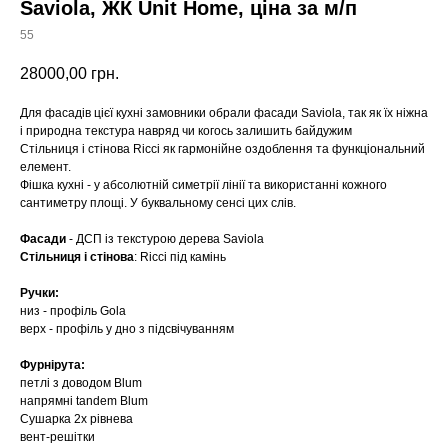
Saviola, ЖК Unit Home, ціна за м/п
55
28000,00
грн.
Для фасадів цієї кухні замовники обрали фасади Saviola, так як їх ніжна
і природна текстура навряд чи когось залишить байдужим
Стільниця і стінова Ricci як гармонійне оздоблення та функціональний
елемент.
Фішка кухні - у абсолютній симетрії лінії та використанні кожного
сантиметру площі. У буквальному сенсі цих слів.
Фасади
- ДСП із текстурою дерева Saviola
Стільниця і стінова
: Ricci під камінь
Ручки:
низ - профіль Gola
верх - профіль у дно з підсвічуванням
Фурнірута:
петлі з доводом Blum
напрямні tandem Blum
Сушарка 2х рівнева
вент-решітки