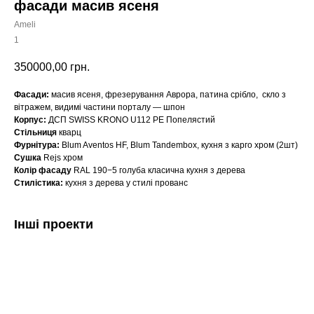
фасади масив ясеня
Ameli
1
350000,00
грн.
Фасади:
масив ясеня, фрезерування Аврора, патина срібло, скло з
вітражем, видимі частини порталу — шпон
Корпус:
ДСП SWISS KRONO U112 PE Попелястий
Стільниця
кварц
Фурнітура:
Blum Aventos HF, Blum Tandembox, кухня з карго хром (2шт)
Сушка
Rejs хром
Колір фасаду
RAL 190−5 голуба класична кухня з дерева
Стилістика:
кухня з дерева у стилі прованс
Інші проекти