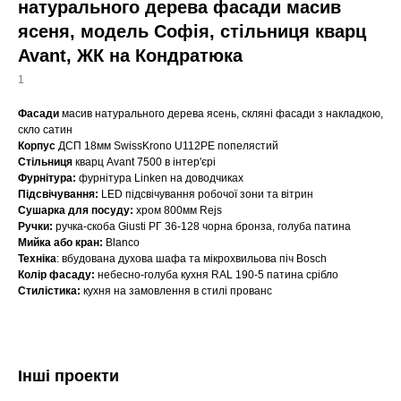
натурального дерева фасади масив
ясеня, модель Софія, стільниця кварц
Avant, ЖК на Кондратюка
1
Фасади
масив натурального дерева ясень, скляні фасади з накладкою,
скло сатин
Корпус
ДСП 18мм SwissKrono U112PE попелястий
Стільниця
кварц Avant 7500 в інтер'єрі
Фурнітура:
фурнітура Linken на доводчиках
Підсвічування:
LED підсвічування робочої зони та вітрин
Сушарка для посуду:
хром 800мм Rejs
Ручки:
ручка-скоба Giusti РГ 36-128 чорна бронза, голуба патина
Мийка або кран:
Blanco
Техніка
: вбудована духова шафа та мікрохвильова піч Bosch
Колір фасаду:
небесно-голуба кухня RAL 190-5 патина срібло
Стилістика:
кухня на замовлення в стилі прованс
Інші проекти