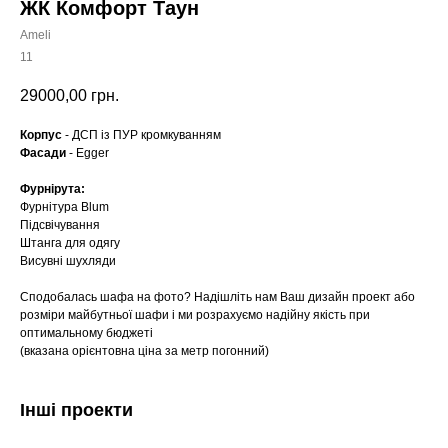
ЖК Комфорт Таун
Ameli
11
29000,00
грн.
Корпус
- ДСП із ПУР кромкуванням
Фасади
- Egger
Фурнірута:
Фурнітура Blum
Підсвічування
Штанга для одягу
Висувні шухляди
Сподобалась шафа на фото? Надішліть нам Ваш дизайн проект або
розміри майбутньої шафи і ми розрахуємо надійну якість при
оптимальному бюджеті
(вказана орієнтовна ціна за метр погонний)
Інші проекти