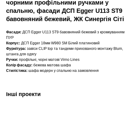
чорними профільними ручками у
спальню, фасади ДСП Egger U113 ST9
бавовняний бежевий, ЖК Синергія Сіті
Фасади:
ДСП Egger U113 ST9 бавовняний бежевий з кромкуванням
ПУР
Корпус:
ДСП Еgger 18мм W980 SM Білий платиновий
Фурнітура:
завіси CLIP top та тандеми прихованого монтажу Blum,
штанга для одягу
Ручки:
профільні, чорні матові Virno Lines
Колір фасаду:
бежева матова шафа
Стилістика:
шафа модерн у спальню на замовлення
Інші проекти