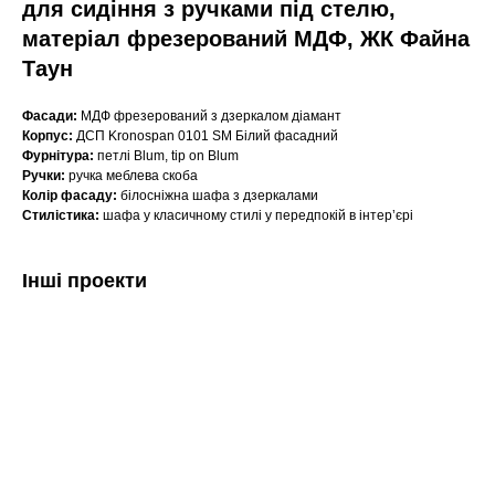
для сидіння з ручками під стелю,
матеріал фрезерований МДФ, ЖК Файна
Таун
Фасади:
МДФ фрезерований з дзеркалом діамант
Корпус:
ДСП Kronospan 0101 SM Білий фасадний
Фурнітура:
петлі Blum, tip on Blum
Ручки:
ручка меблева скоба
Колір фасаду:
білосніжна шафа з дзеркалами
Стилістика:
шафа у класичному стилі у передпокій в інтер’єрі
Інші проекти